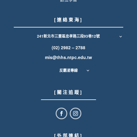
[ 連 絡 東 海 ]
241新北市三重區忠孝路三段93巷12號
(02) 2982 – 2788
mis@thhs.ntpc.edu.tw
反霸凌專線
[ 關 注 追 蹤 ]
[ 外 部 連 結 ]