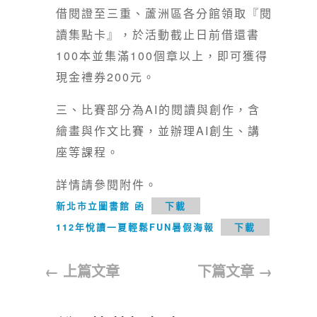
借閱證至三重、蘆洲區各分館領取『閱
讀集點卡』，於活動截止日前借還書
100本並集滿100個章以上，即可獲得
現金禮券200元。
三、比賽部分為AI的閱讀與創作，含
繪畫與作文比賽，並辦理AI創生、講
座等課程。
詳情請參閱附件。
新北市立圖書館 函
下載
112年悅讀一夏輕鬆FUN暑假海報
下載
←
上篇文章
下篇文章
→