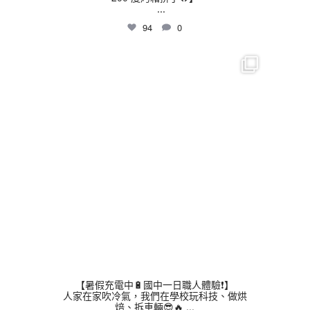
...
94
0
thhshighschool
7 月 16
【暑假充電中🔋國中一日職人體驗❗】
人家在家吹冷氣，我們在學校玩科技、做烘
焙、拆車輛😎🔥
...