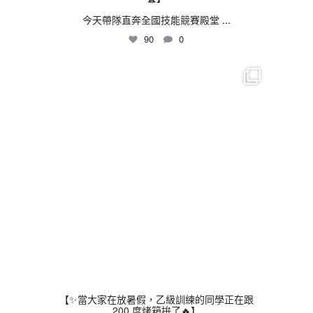
今天帶隊直奔全國技能競賽殿堂
...
90
0
thhshighschool
7 月 24
【✨當大家在放暑假，乙級訓練的同學正在跟
200 度烤箱拚了🔥】