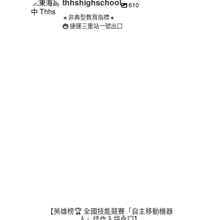
thhshighschool
610
🔸非典型教育指標🔸
🚇 捷運三重站一號出口
thhshighschool
8 月 3
【英雄榜🏆 全國技能競賽「自主移動機器
人」佳作入袋🤖💥】