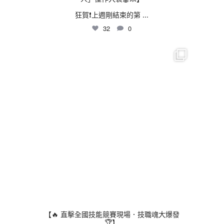
狂賀❗上週剛結束的第
...
32
0
thhshighschool
7 月 30
【🔥 直擊全國技能競賽現場．技職魂大爆發
🏆】