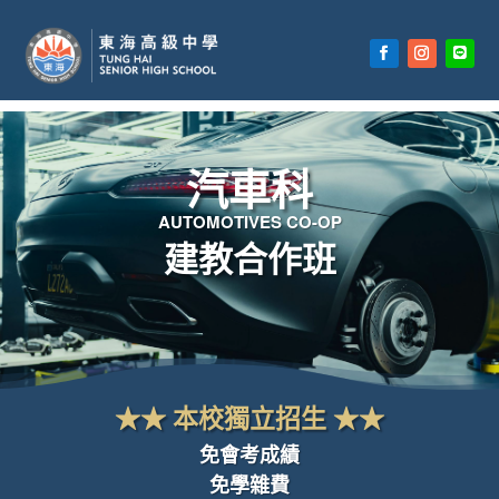
汽車科
AUTOMOTIVES CO-OP
建教合作班
★
★
本校獨立招生
★
★
免會考成績
免學雜費