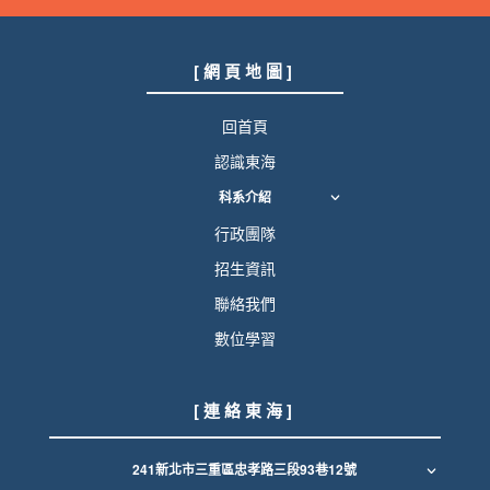
[ 網 頁 地 圖 ]
回首頁
認識東海
科系介紹
行政團隊
招生資訊
聯絡我們
數位學習
[ 連 絡 東 海 ]
241新北市三重區忠孝路三段93巷12號