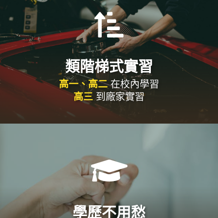

類階梯式實習
高一、高二
在校內學習
高三
到廠家實習

學歷不用愁