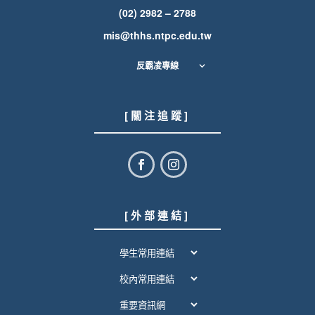
(02) 2982 – 2788
mis@thhs.ntpc.edu.tw
反霸凌專線
[ 關 注 追 蹤 ]
[ 外 部 連 結 ]