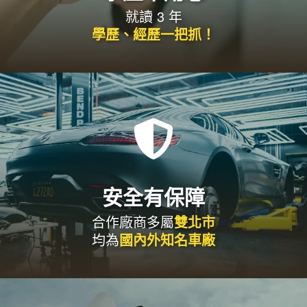
就讀 3 年
學歷、經歷一把抓！

安全有保障
合作廠商多屬
雙北市
均為
國內外知名車廠