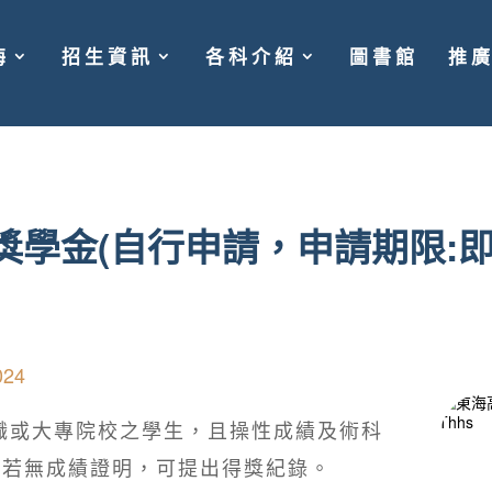
海
招生資訊
各科介紹
圖書館
推
能獎學金(自行申請，申請期限:即
024
職或大專院校之學生，且操性成績及術科
。若無成績證明，可提出得獎紀錄。