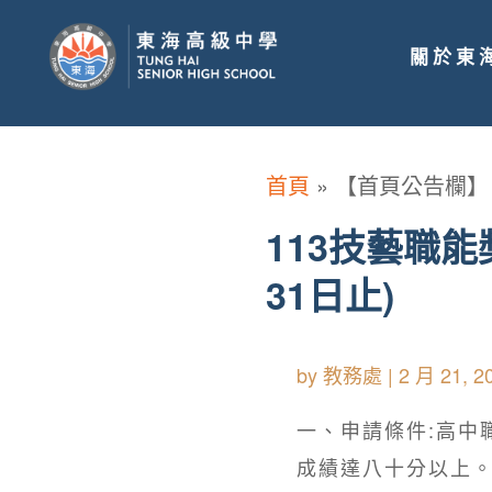
關於東
首頁
»
【首頁公告欄】
113技藝職
31日止)
by
教務處
|
2 月 21, 2
一、申請條件:高中
成績達八十分以上