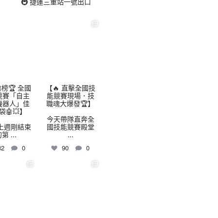
🚇 捷運三重站一號出口
highschool
thhshighschool
8 月 3
7 月 30
榜🏆 全國
【🔥 直擊全國技
競賽「自主
能競賽現場．技
機器人」佳
職魂大爆發🏆】
袋🤖💥】
今天帶隊直奔全
上週剛結束
國技能競賽殿堂
的第
...
...
32
0
90
0
highschool
thhshighschool
7 月 24
7 月 16