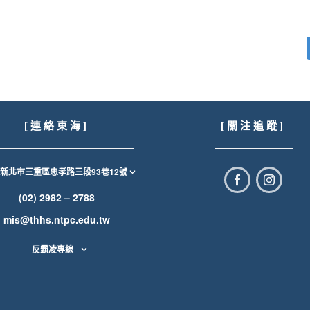
[ 連 絡 東 海 ]
[ 關 注 追 蹤 ]
1新北市三重區忠孝路三段93巷12號
(02) 2982 – 2788
mis@thhs.ntpc.edu.tw
反霸凌專線