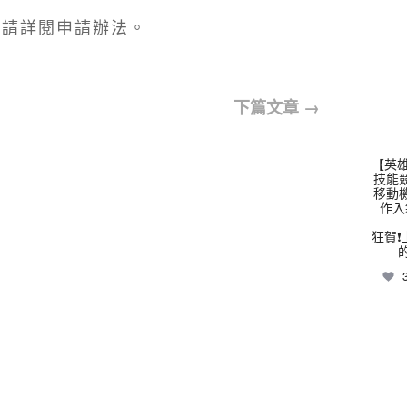
，請詳閱申請辦法。
thhs
下篇文章
→
【英雄
技能
移動
作入
狂賀❗
thhs