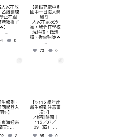
當大家在放
【暑假充電中🔋
，乙級訓練
國中一日職人體
學正在跟
驗❗】
 度烤箱拚了
人家在家吹冷
🔥】
氣，我們在學校
...
玩科技、做烘
焙、拆車輛😎🔥
94
0
...
73
0
highschool
thhshighschool
7 月 9
7 月 7
️新生報到．
【✨115 學年度
新同學登入
新生報到注意事
園✨】
項✨】
📌報到時間｜
的東海迎來
115／07／
晴天❗
...
09（四）
...
92
2
85
0