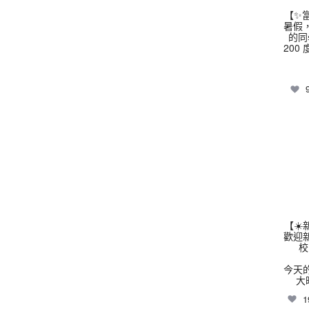
【✨
暑假
的同
200
thhs
【☀
歡迎
校
今天
大
1