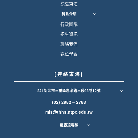
認識東海
科系介紹
行政團隊
招生資訊
聯絡我們
數位學習
[ 連 絡 東 海 ]
241新北市三重區忠孝路三段93巷12號
(02) 2982 – 2788
mis@thhs.ntpc.edu.tw
反霸凌專線