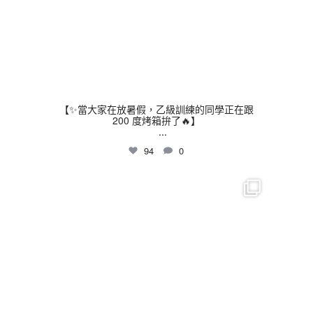
【✨當大家在放暑假，乙級訓練的同學正在跟
200 度烤箱拚了🔥】
...
94
0
thhshighschool
7 月 16