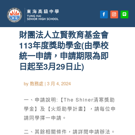
首頁
»
【首頁公告欄】
»
獎助學金
財團法人立賢教育基金會
113年度獎助學金(由學校
統一申請，申請期限為即
日起至3月29日止)
by
教務處
|
3 月 4, 2024
一、申請說明:【The Shiner清寒獎助
學金】及【火炬助學計畫】，請每位申
請同學擇一申請。
二、其餘相關條件，請詳閱申請辦法。