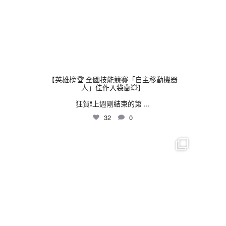
【英雄榜🏆 全國技能競賽「自主移動機器
人」佳作入袋🤖💥】
狂賀❗上週剛結束的第
...
32
0
thhshighschool
7 月 30