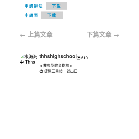
申請辦法
下載
申請表
下載
←
上篇文章
下篇文章
→
thhshighschool
610
🔸非典型教育指標🔸
🚇 捷運三重站一號出口
thhshighschool
8 月 3