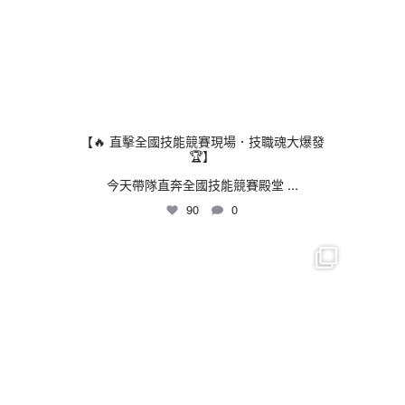
【🔥 直擊全國技能競賽現場．技職魂大爆發
🏆】
今天帶隊直奔全國技能競賽殿堂
...
90
0
thhshighschool
7 月 24