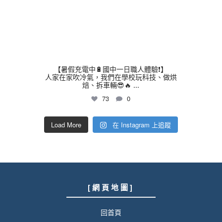
【暑假充電中🔋國中一日職人體驗❗】
人家在家吹冷氣，我們在學校玩科技、做烘
焙、拆車輛😎🔥
...
73
0
Load More
在 Instagram 上追蹤
[ 網 頁 地 圖 ]
回首頁