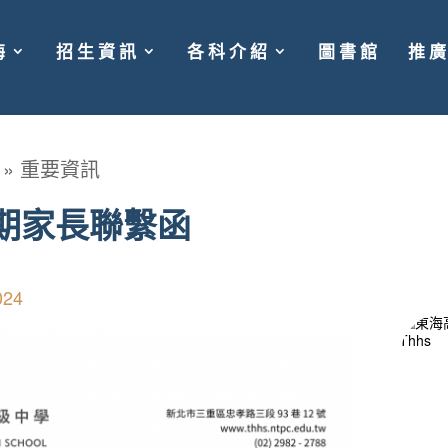
海
招生資訊
各科介紹
圖書館
推
»
重要資訊
暑期家長聯繫函
024