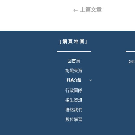
←
上篇文章
[ 網 頁 地 圖 ]
回首頁
24
認識東海
科系介紹
行政團隊
招生資訊
聯絡我們
數位學習