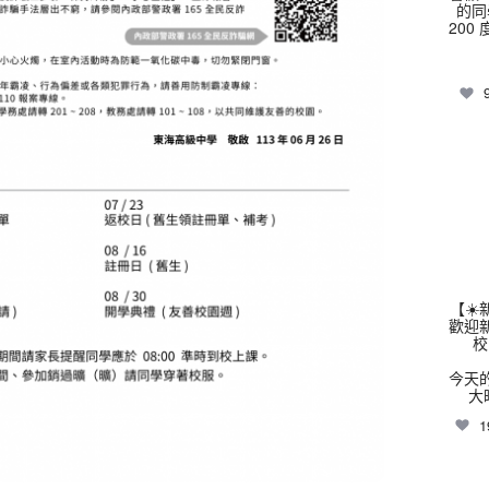
的同
200
thhs
【☀
歡迎
校
今天
大
1