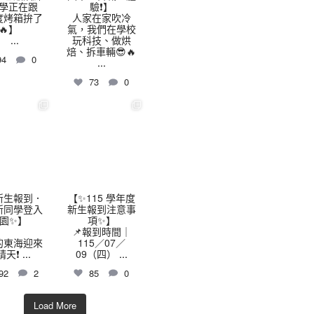
學正在跟
驗❗】
 度烤箱拚了
人家在家吹冷
🔥】
氣，我們在學校
...
玩科技、做烘
焙、拆車輛😎🔥
94
0
...
73
0
highschool
thhshighschool
7 月 9
7 月 7
️新生報到．
【✨115 學年度
新同學登入
新生報到注意事
園✨】
項✨】
📌報到時間｜
的東海迎來
115／07／
晴天❗
...
09（四）
...
92
2
85
0
Load More