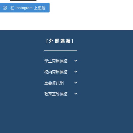
在 Instagram 上追蹤
[ 外 部 連 結 ]