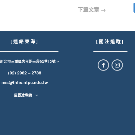
下篇文章
→
[ 連 絡 東 海 ]
[ 關 注 追 蹤 ]
1新北市三重區忠孝路三段93巷12號
(02) 2982 – 2788
mis@thhs.ntpc.edu.tw
反霸凌專線