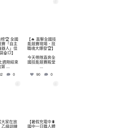
highschool
thhshighschool
8 月 3
7 月 30
榜🏆 全國
【🔥 直擊全國技
競賽「自主
能競賽現場．技
機器人」佳
職魂大爆發🏆】
袋🤖💥】
今天帶隊直奔全
上週剛結束
國技能競賽殿堂
的第
...
...
32
0
90
0
highschool
thhshighschool
7 月 24
7 月 16
當大家在放
【暑假充電中🔋
，乙級訓練
國中一日職人體