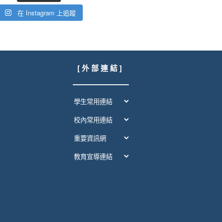
在 Instagram 上追蹤
[ 外 部 連 結 ]