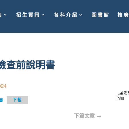
海
招生資訊
各科介紹
圖書館
推
康檢查前說明書
024
書
下載
下篇文章
→