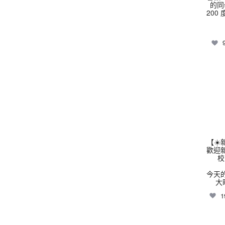
的同
200
thhs
【☀
歡迎
校
今天
大
1