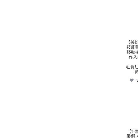
thhs
【英雄
技能
移動
作入
狂賀❗
thhs
【✨
暑假