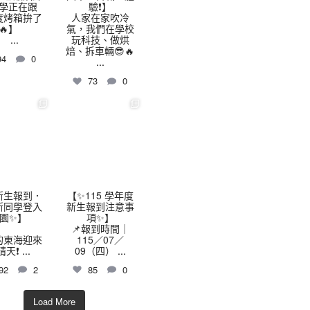
學正在跟
驗❗】
 度烤箱拚了
人家在家吹冷
🔥】
氣，我們在學校
...
玩科技、做烘
焙、拆車輛😎🔥
94
0
...
73
0
highschool
thhshighschool
7 月 9
7 月 7
️新生報到．
【✨115 學年度
新同學登入
新生報到注意事
園✨】
項✨】
📌報到時間｜
的東海迎來
115／07／
晴天❗
...
09（四）
...
92
2
85
0
Load More