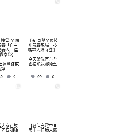
highschool
thhshighschool
8 月 3
7 月 30
榜🏆 全國
【🔥 直擊全國技
競賽「自主
能競賽現場．技
機器人」佳
職魂大爆發🏆】
袋🤖💥】
今天帶隊直奔全
上週剛結束
國技能競賽殿堂
的第
...
...
32
0
90
0
highschool
thhshighschool
7 月 24
7 月 16
當大家在放
【暑假充電中🔋
，乙級訓練
國中一日職人體