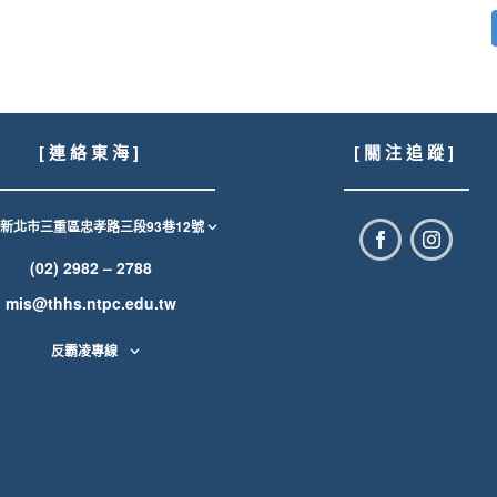
[ 連 絡 東 海 ]
[ 關 注 追 蹤 ]
1新北市三重區忠孝路三段93巷12號
(02) 2982 – 2788
mis@thhs.ntpc.edu.tw
反霸凌專線