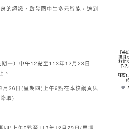
教育的認識，啟發國中生多元智能，達到
thhs
【英雄
技能
移動
星期一）中午12點至113年12月23日
作入
止。
狂賀❗
12月26日(星期四)上午9點在本校網頁與
錄取)
thhs
星期四)上午9點至113年12月29日(星期