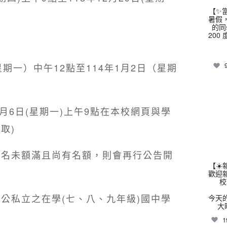
【✨
暑假
的同
200
（星期一）中午12點至114年1月2日（星期
thhs
1月6日(星期一)上午9點在本校網頁與學
取)
報名未額滿且尚有名額，則會再行公告開
【☀
歡迎
校
公私立之在學(七、八、九年級)國中學
今天
大
1