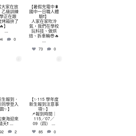
當大家在放
【暑假充電中🔋
，乙級訓練
國中一日職人體
學正在跟
驗❗】
 度烤箱拚了
人家在家吹冷
🔥】
氣，我們在學校
...
玩科技、做烘
焙、拆車輛😎🔥
94
0
...
73
0
highschool
thhshighschool
7 月 9
7 月 7
️新生報到．
【✨115 學年度
新同學登入
新生報到注意事
園✨】
項✨】
📌報到時間｜
的東海迎來
115／07／
晴天❗
...
09（四）
...
92
2
85
0