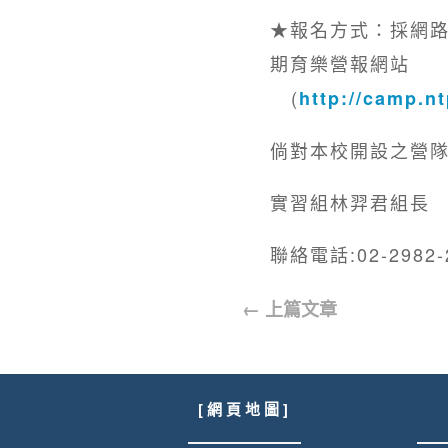
★報名方式：採網
期育樂營報網站
(
http://camp.n
倘對本校開設之營
實習組林羿君組長
聯絡電話:02-2982-
←
上篇文章
[ 網 頁 地 圖 ]