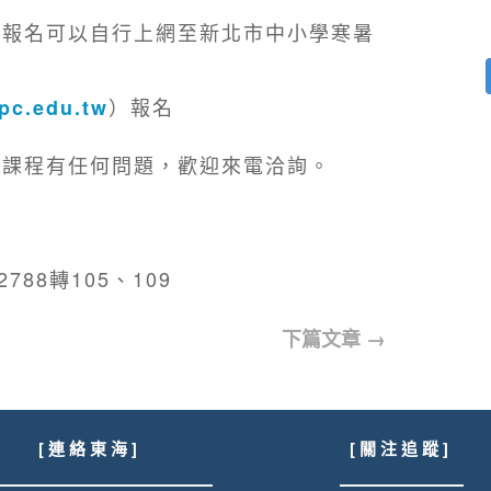
路報名可以自行上網至新北市中小學寒暑
）報名
tpc.edu.tw
隊課程有任何問題，歡迎來電洽詢。
2788轉105、109
下篇文章
→
[ 連 絡 東 海 ]
[ 關 注 追 蹤 ]