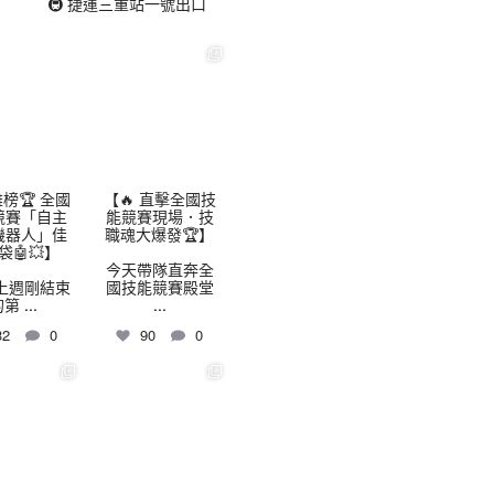
🚇 捷運三重站一號出口
highschool
thhshighschool
8 月 3
7 月 30
榜🏆 全國
【🔥 直擊全國技
競賽「自主
能競賽現場．技
機器人」佳
職魂大爆發🏆】
袋🤖💥】
今天帶隊直奔全
上週剛結束
國技能競賽殿堂
的第
...
...
32
0
90
0
highschool
thhshighschool
7 月 24
7 月 16