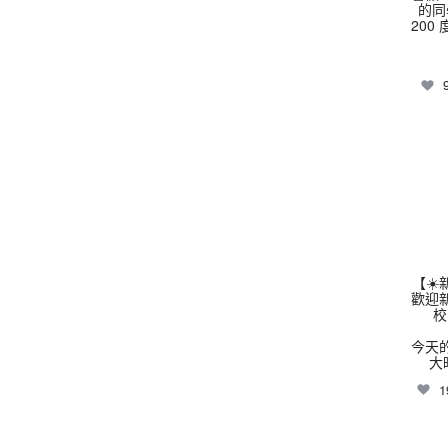
的同
200
thhs
【☀
歡迎
校
今天
大
1