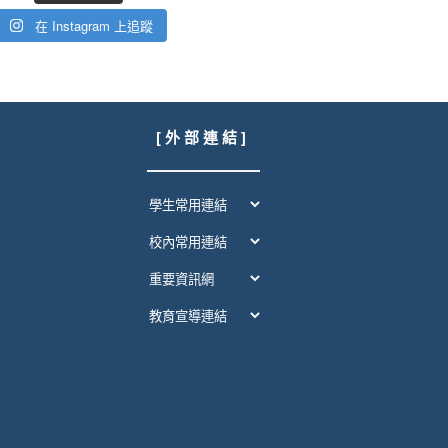
在 Instagram 上追蹤
[ 外 部 連 結 ]