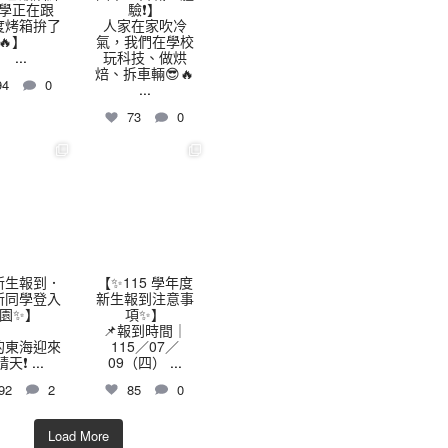
學正在跟
驗❗】
 度烤箱拚了
人家在家吹冷
🔥】
氣，我們在學校
...
玩科技、做烘
焙、拆車輛😎🔥
94
0
...
73
0
highschool
thhshighschool
7 月 9
7 月 7
️新生報到．
【✨115 學年度
新同學登入
新生報到注意事
園✨】
項✨】
📌報到時間｜
的東海迎來
115／07／
晴天❗
...
09（四）
...
92
2
85
0
Load More