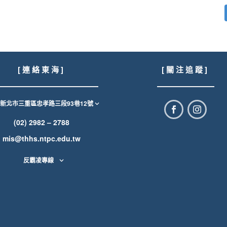
[ 連 絡 東 海 ]
[ 關 注 追 蹤 ]
1新北市三重區忠孝路三段93巷12號
(02) 2982 – 2788
mis@thhs.ntpc.edu.tw
反霸凌專線