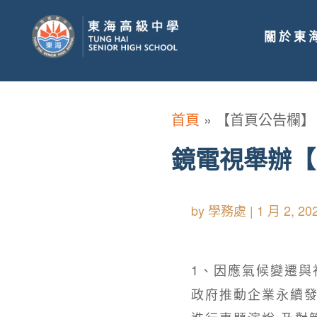
關於東
首頁
»
【首頁公告欄】
鏡電視舉辦【
by
學務處
|
1 月 2, 20
1、因應氣候變遷與
政府推動企業永續