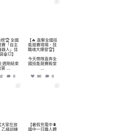
highschool
thhshighschool
8 月 3
7 月 30
榜🏆 全國
【🔥 直擊全國技
競賽「自主
能競賽現場．技
機器人」佳
職魂大爆發🏆】
袋🤖💥】
今天帶隊直奔全
上週剛結束
國技能競賽殿堂
的第
...
...
32
0
90
0
highschool
thhshighschool
7 月 24
7 月 16
當大家在放
【暑假充電中🔋
，乙級訓練
國中一日職人體