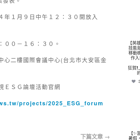
策發表。
thhs
４年１月９日中午１２：３０開放入
：００－１６：３０。
【英雄
技能
移動
作入
中心二樓國際會議中心(台北市大安區金
狂賀❗
視ＥＳＧ論壇活動官網
thhs
ws.tw/projects/2025_ESG_forum
【✨
下篇文章
→
暑假