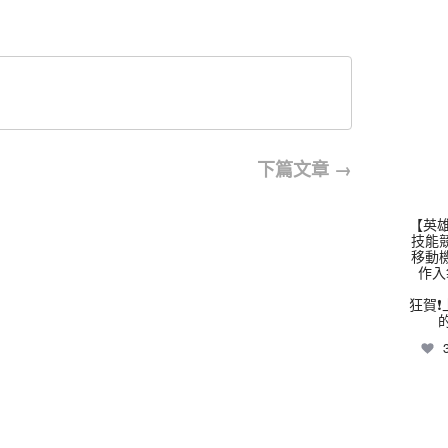
thhs
下篇文章
→
【英雄
技能
移動
作入
狂賀❗
thhs