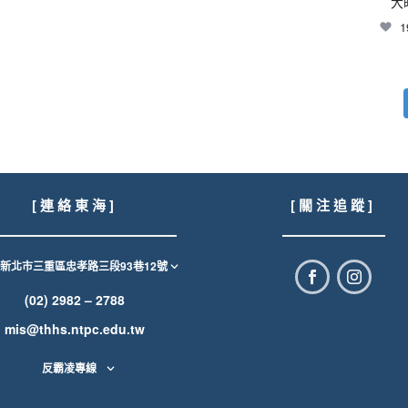
大
1
[ 連 絡 東 海 ]
[ 關 注 追 蹤 ]
1新北市三重區忠孝路三段93巷12號
(02) 2982 – 2788
mis@thhs.ntpc.edu.tw
反霸凌專線