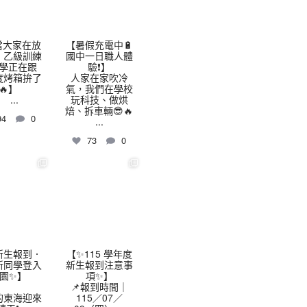
當大家在放
【暑假充電中🔋
，乙級訓練
國中一日職人體
學正在跟
驗❗】
 度烤箱拚了
人家在家吹冷
🔥】
氣，我們在學校
...
玩科技、做烘
焙、拆車輛😎🔥
94
0
...
73
0
highschool
thhshighschool
7 月 9
7 月 7
️新生報到．
【✨115 學年度
新同學登入
新生報到注意事
園✨】
項✨】
📌報到時間｜
的東海迎來
115／07／