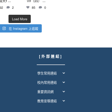
晴天❗
...
09（四）
...
92
2
85
0
Load More
在 Instagram 上追蹤
[ 外 部 連 結 ]