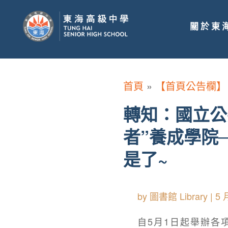
關於東
首頁
»
【首頁公告欄】
轉知：國立公
者”養成學院
是了~
by
圖書館 Library
|
5 
自5月1日起舉辦各