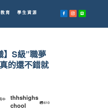
廣教育
學生資源
職】S級”職夢
但真的還不錯就
thhshighs
610
chool