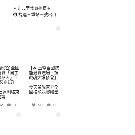
🔸非典型教育指標🔸
🚇 捷運三重站一號出口
highschool
thhshighschool
8 月 3
7 月 30
榜🏆 全國
【🔥 直擊全國技
競賽「自主
能競賽現場．技
機器人」佳
職魂大爆發🏆】
袋🤖💥】
今天帶隊直奔全
上週剛結束
國技能競賽殿堂
的第
...
...
32
0
90
0
highschool
thhshighschool
7 月 24
7 月 16