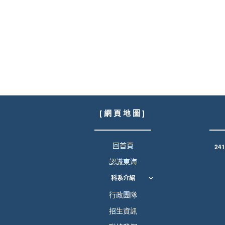
[ 網 頁 地 圖 ]
回首頁
24
認識東海
科系介紹
行政團隊
招生資訊