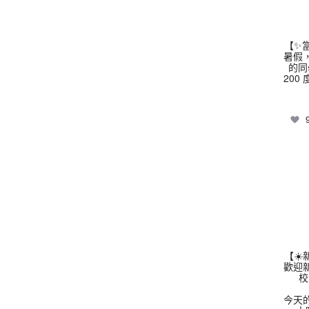
【✨
暑假
的同
200
thhs
【☀
歡迎
校
今天