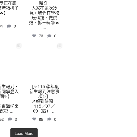
學正在跟
驗❗】
 度烤箱拚了
人家在家吹冷
🔥】
氣，我們在學校
...
玩科技、做烘
焙、拆車輛😎🔥
94
0
...
73
0
highschool
thhshighschool
7 月 9
7 月 7
️新生報到．
【✨115 學年度
新同學登入
新生報到注意事
園✨】
項✨】
📌報到時間｜
的東海迎來
115／07／
晴天❗
...
09（四）
...
92
2
85
0
Load More