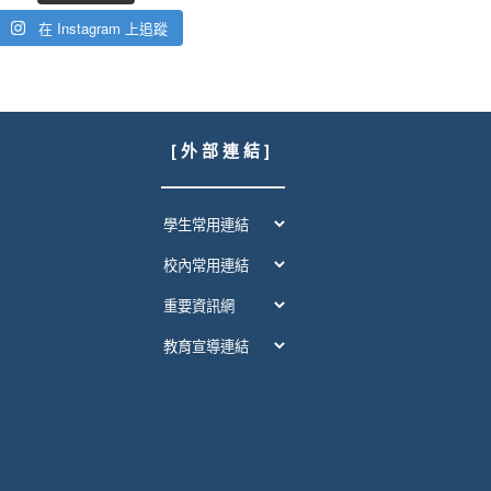
在 Instagram 上追蹤
[ 外 部 連 結 ]