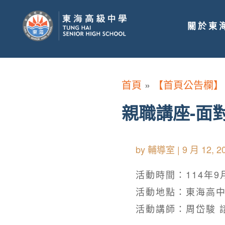
關於東
首頁
»
【首頁公告欄】
親職講座-面
by
輔導室
|
9 月 12, 2
活動時間：114年9月2
活動地點：東海高
活動講師：周岱駿 