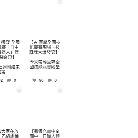
highschool
thhshighschool
8 月 3
7 月 30
榜🏆 全國
【🔥 直擊全國技
競賽「自主
能競賽現場．技
機器人」佳
職魂大爆發🏆】
袋🤖💥】
今天帶隊直奔全
上週剛結束
國技能競賽殿堂
的第
...
...
32
0
90
0
highschool
thhshighschool
7 月 24
7 月 16
當大家在放
【暑假充電中🔋
，乙級訓練
國中一日職人體