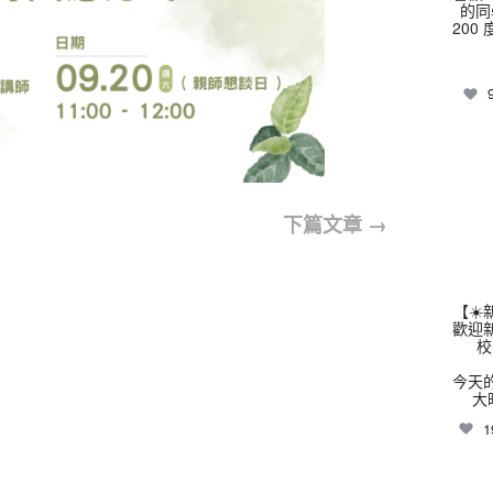
的同
200
thhs
下篇文章
→
【☀
歡迎
校
今天
大
1