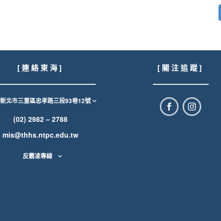
[ 連 絡 東 海 ]
[ 關 注 追 蹤 ]
1新北市三重區忠孝路三段93巷12號
(02) 2982 – 2788
mis@thhs.ntpc.edu.tw
反霸凌專線