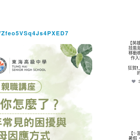
thhs
le/Zfeo5VSq4Js4PXED7
【英雄
技能
移動
作入
狂賀❗
thhs
【✨
暑假