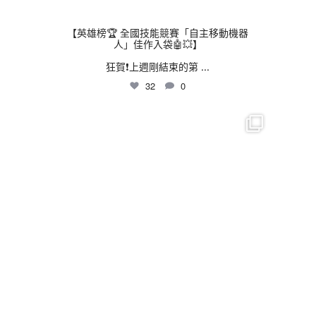
【英雄榜🏆 全國技能競賽「自主移動機器
人」佳作入袋🤖💥】
狂賀❗上週剛結束的第
...
32
0
thhshighschool
7 月 30