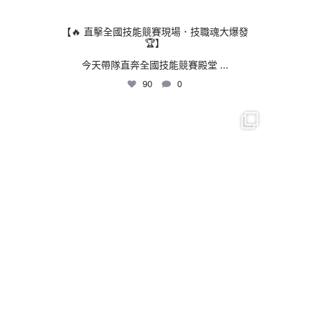
【🔥 直擊全國技能競賽現場．技職魂大爆發
🏆】
今天帶隊直奔全國技能競賽殿堂
...
90
0
thhshighschool
7 月 24