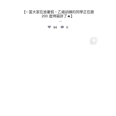
【✨當大家在放暑假，乙級訓練的同學正在跟
200 度烤箱拚了🔥】
...
94
0
thhshighschool
7 月 16