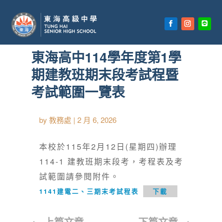
首頁
»
【首頁公告欄】
東海高中114學年度第1學
期建教班期末段考試程暨
考試範圍一覽表
by
教務處
|
2 月 6, 2026
本校於115年2月12日(星期四)辦理
114-1 建教班期末段考，考程表及考
試範圍請參閱附件。
1141建電二、三期末考試程表
下載
←
上篇文章
下篇文章
→