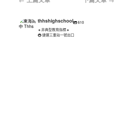
thhshighschool
610
🔸非典型教育指標🔸
🚇 捷運三重站一號出口
thhshighschool
8 月 3