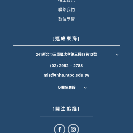
聯絡我們
數位學習
[ 連 絡 東 海 ]
241新北市三重區忠孝路三段93巷12號
(02) 2982 – 2788
mis@thhs.ntpc.edu.tw
反霸凌專線
[ 關 注 追 蹤 ]