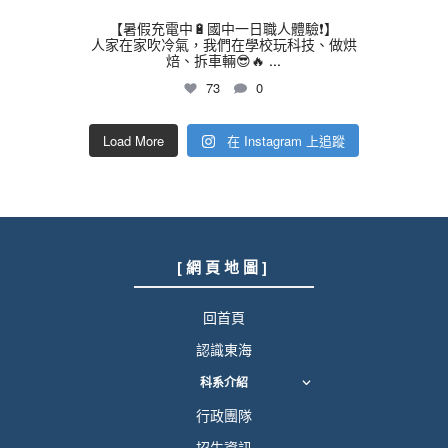
【暑假充電中🔋國中一日職人體驗❗】
人家在家吹冷氣，我們在學校玩科技、做烘
焙、拆車輛😎🔥
...
73
0
Load More
在 Instagram 上追蹤
[ 網 頁 地 圖 ]
回首頁
認識東海
科系介紹
行政團隊
招生資訊