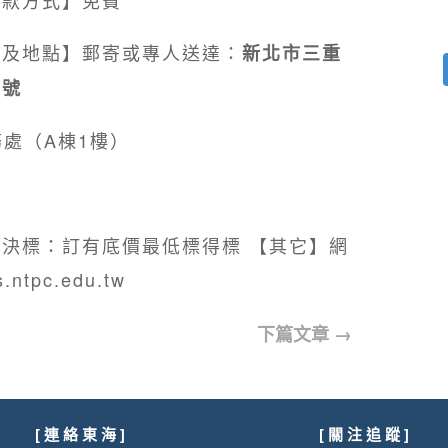
式及地點】郵寄或專人送達：
新北市三重
2號
處（A棟1樓）
決標：訂有底價最低標得標 【其它】網
s.ntpc.edu.tw
下篇文章
→
[ 連 絡 東 海 ]
[ 關 注 追 蹤 ]