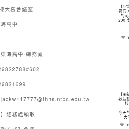
【✨
棟大樓會議室
暑假
的同
200
東海高中
東海高中-總務處
thhs
822788#602
9821699
【☀
jackw117777@thhs.ntpc.edu.tw
歡迎
校
今天
式】總務處領取
大
1
付款方式】免費