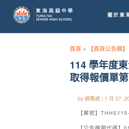
關於東
首頁
»
【首頁公告欄】
114 學年
取得報價單第
by
總務處
|
1 月 27, 2
【案號】THHS115-
【公告機關代碼】011