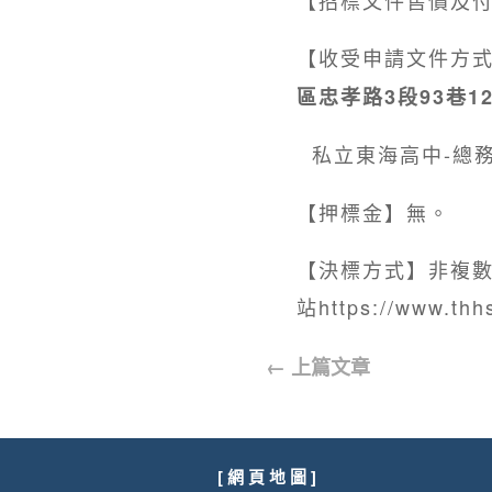
【收受申請文件方
區忠孝路3段93巷1
私立東海高中-總務
【押標金】無。
【決標方式】非複數
站https://www.thh
←
上篇文章
[ 網 頁 地 圖 ]