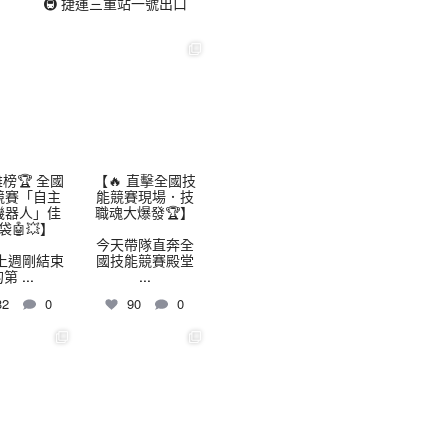
🚇 捷運三重站一號出口
highschool
thhshighschool
8 月 3
7 月 30
榜🏆 全國
【🔥 直擊全國技
競賽「自主
能競賽現場．技
機器人」佳
職魂大爆發🏆】
袋🤖💥】
今天帶隊直奔全
上週剛結束
國技能競賽殿堂
的第
...
...
32
0
90
0
highschool
thhshighschool
7 月 24
7 月 16