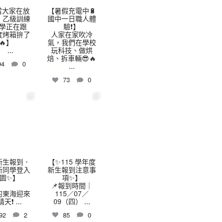
當大家在放
【暑假充電中🔋
，乙級訓練
國中一日職人體
學正在跟
驗❗】
 度烤箱拚了
人家在家吹冷
🔥】
氣，我們在學校
...
玩科技、做烘
焙、拆車輛😎🔥
94
0
...
73
0
highschool
thhshighschool
7 月 9
7 月 7
️新生報到．
【✨115 學年度
新同學登入
新生報到注意事
園✨】
項✨】
📌報到時間｜
的東海迎來
115／07／
晴天❗
...
09（四）
...
92
2
85
0