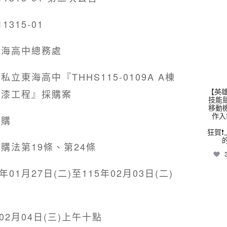
315-01
thhs
東海高中總務處
立東海高中『THHS115-0109A A棟
【英雄
油漆工程』採購案
技能
移動
作入
採購
狂賀❗
購法第19條、第24條
01月27日(二)至115年02月03日(二)
thhs
02月04日(三)上午十點