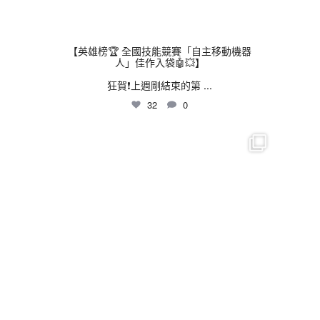
【英雄榜🏆 全國技能競賽「自主移動機器
人」佳作入袋🤖💥】
狂賀❗上週剛結束的第
...
32
0
thhshighschool
7 月 30