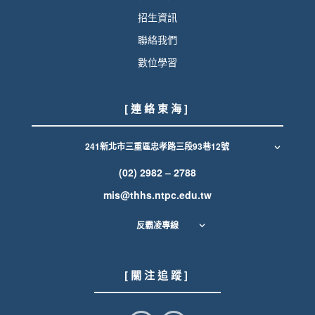
招生資訊
聯絡我們
數位學習
[ 連 絡 東 海 ]
241新北市三重區忠孝路三段93巷12號
(02) 2982 – 2788
mis@thhs.ntpc.edu.tw
反霸凌專線
[ 關 注 追 蹤 ]