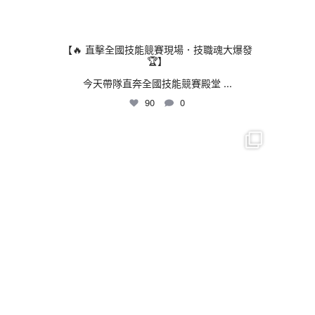
【🔥 直擊全國技能競賽現場．技職魂大爆發
🏆】
今天帶隊直奔全國技能競賽殿堂
...
90
0
thhshighschool
7 月 24