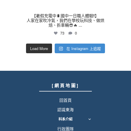
【暑假充電中🔋國中一日職人體驗❗】
人家在家吹冷氣，我們在學校玩科技、做烘
焙、拆車輛😎🔥
...
73
0
Load More
在 Instagram 上追蹤
[ 網 頁 地 圖 ]
回首頁
認識東海
科系介紹
行政團隊