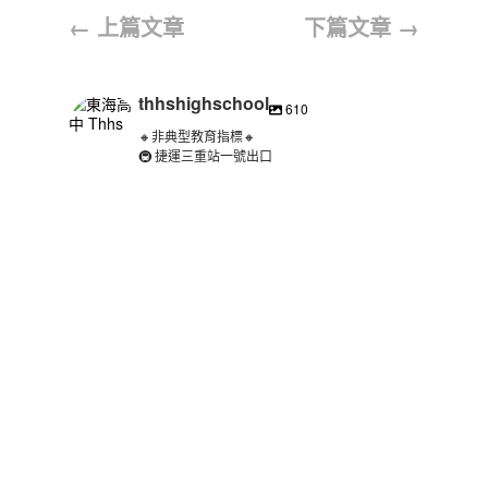
←
上篇文章
下篇文章
→
thhshighschool
610
🔸非典型教育指標🔸
🚇 捷運三重站一號出口
thhshighschool
8 月 3