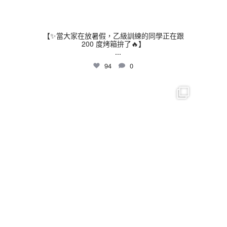
【✨當大家在放暑假，乙級訓練的同學正在跟
200 度烤箱拚了🔥】
...
94
0
thhshighschool
7 月 16