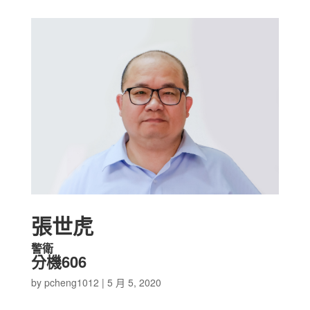
張世虎
警衛
分機606
by
pcheng1012
|
5 月 5, 2020