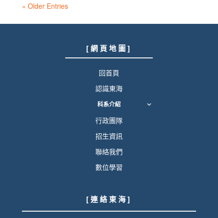
« Older Entries
[ 網 頁 地 圖 ]
回首頁
認識東海
科系介紹
行政團隊
招生資訊
聯絡我們
數位學習
[ 連 絡 東 海 ]