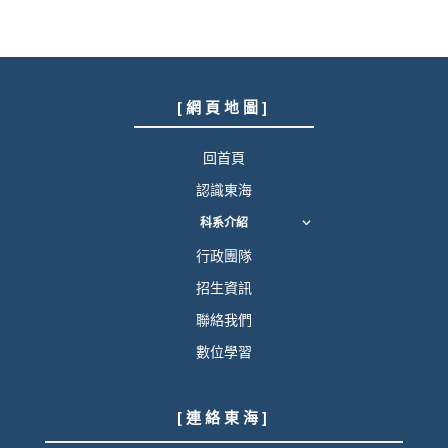
[ 網 頁 地 圖 ]
回首頁
認識東海
科系介紹
行政團隊
招生資訊
聯絡我們
數位學習
[ 連 絡 東 海 ]