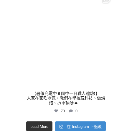
7 月 16
【暑假充電中🔋國中一日職人體驗❗】
人家在家吹冷氣，我們在學校玩科技、做烘
焙、拆車輛😎🔥
...
73
0
Load More
在 Instagram 上追蹤