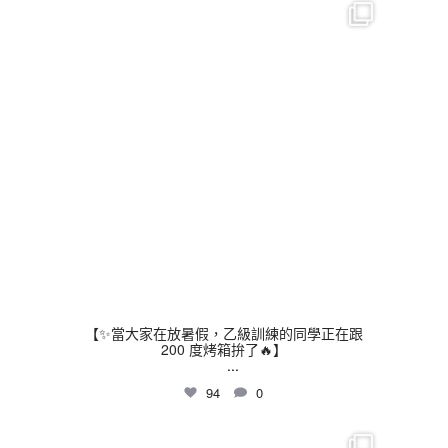
thhshighschool
7 月 24
【✨當大家在放暑假，乙級訓練的同學正在跟
200 度烤箱拚了🔥】
...
94
0
thhshighschool