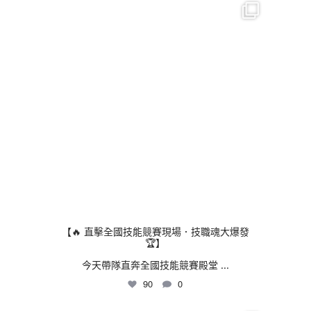
thhshighschool
7 月 30
【🔥 直擊全國技能競賽現場．技職魂大爆發
🏆】
今天帶隊直奔全國技能競賽殿堂
...
90
0