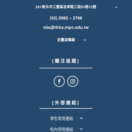
241新北市三重區忠孝路三段93巷12號
(02) 2982 – 2788
mis@thhs.ntpc.edu.tw
反霸凌專線
[ 關 注 追 蹤 ]
[ 外 部 連 結 ]