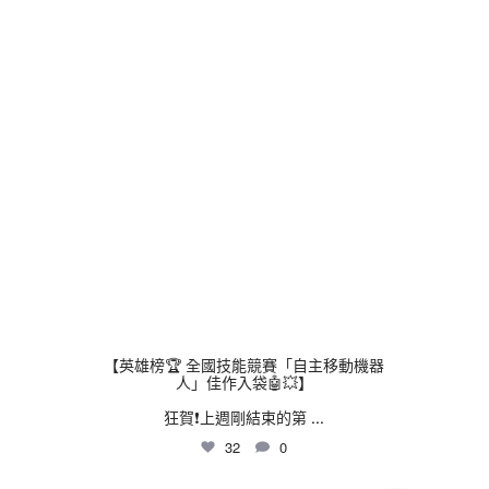
thhshighschool
8 月 3
【英雄榜🏆 全國技能競賽「自主移動機器
人」佳作入袋🤖💥】
狂賀❗上週剛結束的第
...
32
0