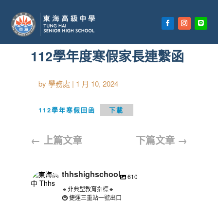
首頁
»
【首頁公告欄】
112學年度寒假家長連繫函
by
學務處
|
1 月 10, 2024
112學年寒假回函
下載
←
上篇文章
下篇文章
→
thhshighschool
610
🔸非典型教育指標🔸
🚇 捷運三重站一號出口